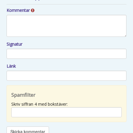
Kommentar
Signatur
Länk
Spamfilter
Skriv siffran 4 med bokstäver: