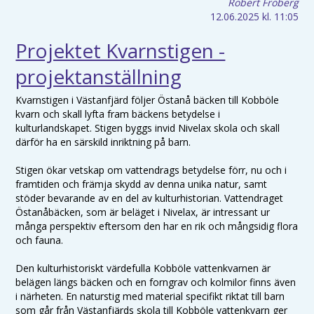
Robert Fröberg
12.06.2025
kl. 11:05
Projektet Kvarnstigen -
projektanställning
Kvarnstigen i Västanfjärd följer Östanå bäcken till Kobböle
kvarn och skall lyfta fram bäckens betydelse i
kulturlandskapet. Stigen byggs invid Nivelax skola och skall
därför ha en särskild inriktning på barn.
Stigen ökar vetskap om vattendrags betydelse förr, nu och i
framtiden och främja skydd av denna unika natur, samt
stöder bevarande av en del av kulturhistorian. Vattendraget
Östanåbäcken, som är beläget i Nivelax, är intressant ur
många perspektiv eftersom den har en rik och mångsidig flora
och fauna.
Den kulturhistoriskt värdefulla Kobböle vattenkvarnen är
belägen längs bäcken och en forngrav och kolmilor finns även
i närheten. En naturstig med material specifikt riktat till barn
som går från Västanfjärds skola till Kobböle vattenkvarn ger