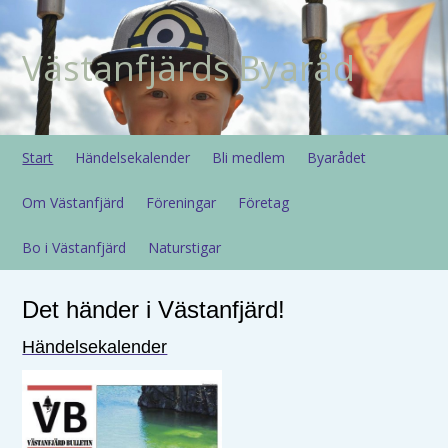
Västanfjärds Byaråd
Start
Händelsekalender
Bli medlem
Byarådet
Om Västanfjärd
Föreningar
Företag
Bo i Västanfjärd
Naturstigar
Det händer i Västanfjärd!
Händelsekalender