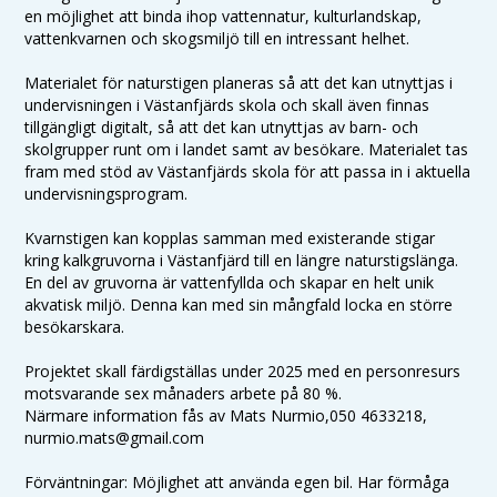
en möjlighet att binda ihop vattennatur, kulturlandskap,
vattenkvarnen och skogsmiljö till en intressant helhet.
Materialet för naturstigen planeras så att det kan utnyttjas i
undervisningen i Västanfjärds skola och skall även finnas
tillgängligt digitalt, så att det kan utnyttjas av barn- och
skolgrupper runt om i landet samt av besökare. Materialet tas
fram med stöd av Västanfjärds skola för att passa in i aktuella
undervisningsprogram.
Kvarnstigen kan kopplas samman med existerande stigar
kring kalkgruvorna i Västanfjärd till en längre naturstigslänga.
En del av gruvorna är vattenfyllda och skapar en helt unik
akvatisk miljö. Denna kan med sin mångfald locka en större
besökarskara.
Projektet skall färdigställas under 2025 med en personresurs
motsvarande sex månaders arbete på 80 %.
Närmare information fås av Mats Nurmio,050 4633218,
nurmio.mats@gmail.com
Förväntningar: Möjlighet att använda egen bil. Har förmåga