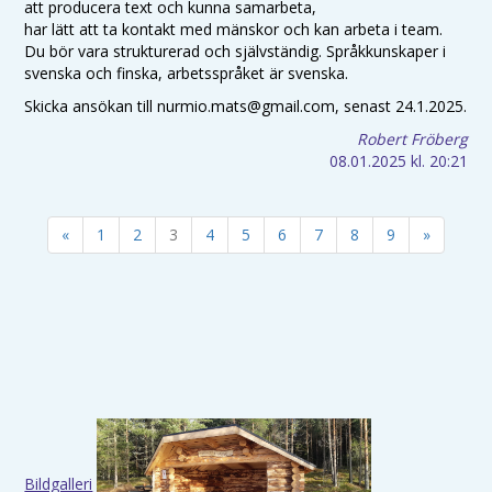
att producera text och kunna samarbeta,
har lätt att ta kontakt med mänskor och kan arbeta i team.
Du bör vara strukturerad och självständig. Språkkunskaper i
svenska och finska, arbetsspråket är svenska.
Skicka ansökan till nurmio.mats@gmail.com, senast 24.1.2025.
Robert Fröberg
08.01.2025
kl. 20:21
«
1
2
3
4
5
6
7
8
9
»
Bildgalleri