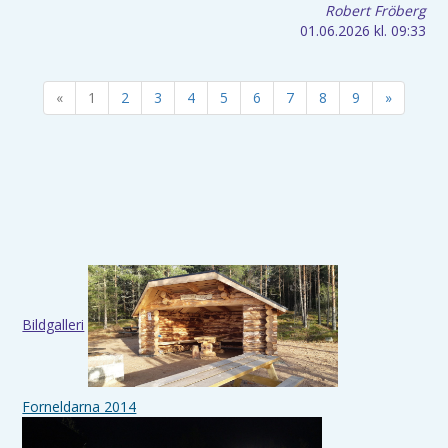
Robert Fröberg
01.06.2026
kl. 09:33
«
1
2
3
4
5
6
7
8
9
»
Bildgalleri
Forneldarna 2014