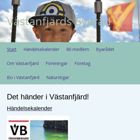
Västanfjärds Byaråd
Start
Händelsekalender
Bli medlem
Byarådet
Om Västanfjärd
Föreningar
Företag
Bo i Västanfjärd
Naturstigar
Det händer i Västanfjärd!
Händelsekalender