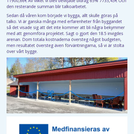
11900,66€ Av vilket vi blev beviljade bidrag 65% 7735,43€ Och
den resterande summan blir talkoarbetet.
Sedan då våren kom började vi bygga, allt skulle göras på
talko. Vi är ganska många med erfarenheter från byggandet
så det visade sig att det inte kommer att bli några bekymmer
med att genomföra projektet. Sagt o gjort den 18.5 invigdes
arenan. Dom totala kostnaderna översteg något budgeten,
men resultatet översteg även förväntningarna, så vi är stolta
över vårt bygge.