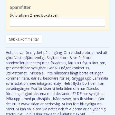
Spamfilter
Skriv siffran 2 med bokstäver:
Huh, de va för mycket på en gång. Om vi skulle börja med att
göra Västanfjärd synligt. Skyltar, stora & små. Stora
banderoller (banners) med fb-adress, lätta att flytta året om,
ger omedelbar synlighet. Gör NU något konkret ss.
utsiktstornet i Mossala ! Inte nånstans långt borta dit ingen
kommer; nära, där ev. besökare rör sej. Snygga upp Lammala
avfallsstation med inhägnad el.dyl. Helst flytta bort den från
paradingången !Varför läser vi hela tiden om hur D:bruks
föreningen gjort det ena med det andra ?? DE har synlighet.
Piffa upp - med proffshjälp - både www. och fb sidorna. Gör
det NU !! www sidan är bedrövlig...Vi kan fort bli synliga via
nätet, vi kan sälja oss via nätet och fb-sidorna är en ypperlig
startpunkt. En busskur (taklagd hållplats) t.ex vid