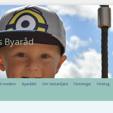
s Byaråd
li medlem
Byarådet
Om Västanfjärd
Föreningar
Företag