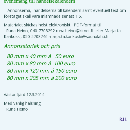
evenemang till händelsekalendern!
- Annonserna, händelserna till kalendern samt eventuell text om
företaget skall vara inlämnade senast 1.5.
Materialet skickas helst elektroniskt i PDF-format till
Runa Heino, 040-7708292 runa.heino@kitnet.fi eller Marjatta
Karikoski, 050-5708746 marjatta.karikoski@saunalahti.fi
Annonsstorlek och pris
80 mm x 40 mm á 50 euro
80 mm x 80 mm á 100 euro
80 mm x 120 mm á 150 euro
80 mm x 205 mm á 200 euro
Västanfjärd 12.3.2014
Med vänlig hälsning
Runa Heino
R.H.